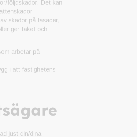
or/följdskador. Det kan
vattenskador
 av skador på fasader,
ler ger taket och
e som arbetar på
g i att fastighetens
etsägare
ad just din/dina