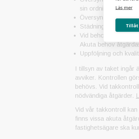
Läs mer
sin ordning och ident
Översyn och kontroll 
Tillåt
Städning av taken gen
Vid behov av åtgärder 
Akuta behov åtgärdas
Uppföljning och kvali
I tillsyn av taket ingå
avviker. Kontrollen gör
behövs. Vid takkontroll
nödvändiga åtgärder.
L
Vid vår takkontroll kan
finns vissa akuta åtgär
fastighetsägare ska ku