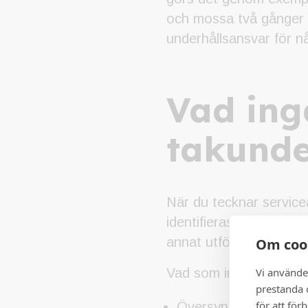
och mossa två gånger 
underhållsansvar för n
Vad ingå
takunde
När du tecknar servicea
identifieras. I servicea
annat utför städning s
Om coo
Vi använde
Vad som ingår i avtal f
prestanda o
för att för
Översyn av fastigheten