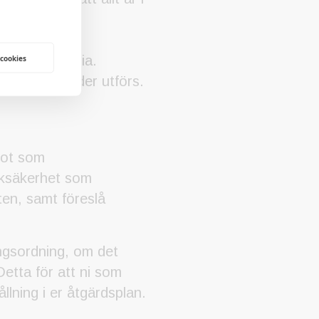
rav.
ttengångar fria.
 cookies
fierade åtgärder utförs.
ågot som
taksäkerhet som
eten, samt föreslå
ringsordning, om det
Detta för att ni som
lning i er åtgärdsplan.