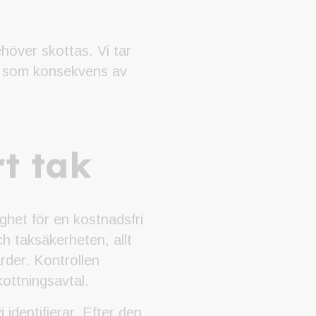
över skottas. Vi tar
d som konsekvens av
rt tak
ghet för en kostnadsfri
ch taksäkerheten, allt
ärder. Kontrollen
kottningsavtal.
 identifierar. Efter den