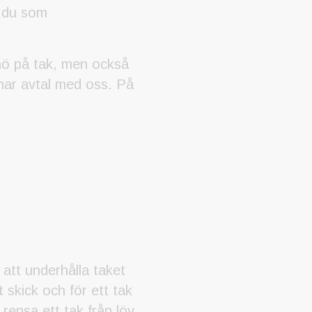
t du som
nö på tak, men också
knar avtal med oss. På
 att underhålla taket
t skick och för ett tak
ensa ett tak från löv