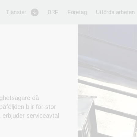
Tjänster
BRF
Företag
Utförda arbeten
tighetsägare då
åföljden blir för stor
erbjuder serviceavtal