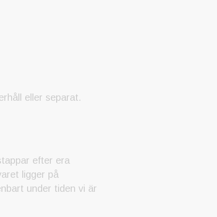
håll eller separat.
stappar efter era
varet ligger på
nbart under tiden vi är