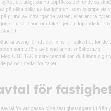
 syftet att tidigt kunna upptäcka och undvika skad
r på olika delar av fastigheten, som exempelvis 
 på grund av inträngande vatten, eller andra typer
ågon som tar hand om taket genom löpande kontrol
ivslängd.
lltid ansvarig för att det finns full säkerhet för d
rbeten som utförs av bland annat snöskottare,
 Med UTE TAK:s serviceavtal kan du känna dig tryg
r de på och nedanför taket.
avtal för fastigh
eavtal för att passa olika fastighetsägare utifrån v