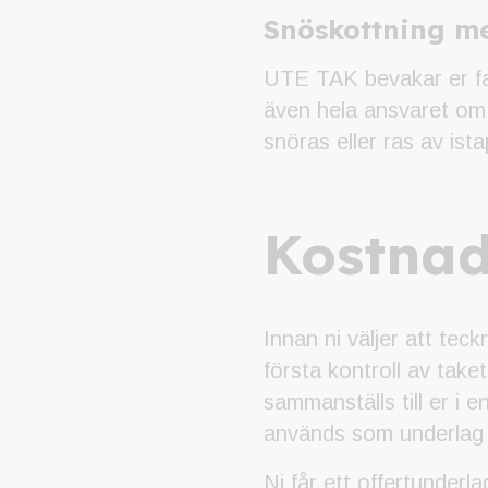
Snöskottning m
UTE TAK bevakar er fas
även hela ansvaret om
snöras eller ras av ista
Kostnads
Innan ni väljer att tec
första kontroll av take
sammanställs till er i 
används som underlag ti
Ni får ett offertunderla