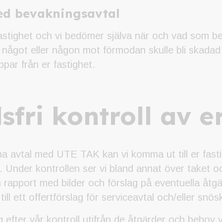
ed bevakningsavtal
tighet och vi bedömer själva när och vad som beh
 något eller någon mot förmodan skulle bli skada
ppar från er fastighet.
fri kontroll av e
kna avtal med UTE TAK kan vi komma ut till er fasti
t. Under kontrollen ser vi bland annat över taket o
en rapport med bilder och förslag på eventuella åtg
ll ett offertförslag för serviceavtal och/eller snös
g efter vår kontroll utifrån de åtgärder och behov vi