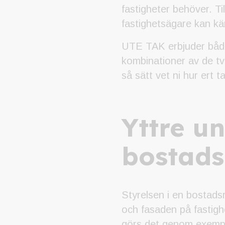
fastigheter behöver. Ti
fastighetsägare kan kä
UTE TAK erbjuder både 
kombinationer av de två
så sätt vet ni hur ert t
Yttre u
bostads
Styrelsen i en bostadsr
och fasaden på fastighe
görs det genom exempel