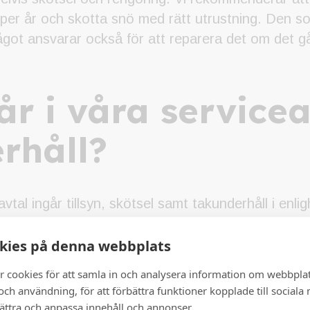
per år och skotta snö med rätt utrustning. Den s
ågot ansvarar också för att reparera det om det g
r i våra servicea
rhåll?
vtal ingår tillsyn, skötsel samt takunderhåll i en
vtalet ingår det att vi 1 alt. 2 gånger per år gör en 
amt lövrensning på taken.
kies på denna webbplats
r cookies för att samla in och analysera information om webbpla
ör takunderhåll:
ch användning, för att förbättra funktioner kopplade till sociala
bättra och anpassa innehåll och annonser.
s tak, hängrännor och stuprör för att verifiera funkt