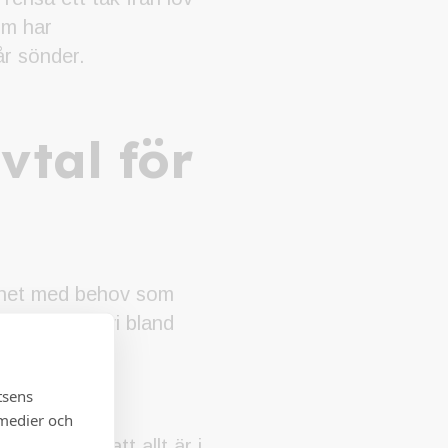
om har
år sönder.
vtal för
lighet med behov som
kontroll, där vi bland
tsens
 medier och
ionalitet, att allt är i