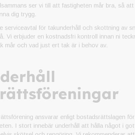
llsammans ser vi till att fastigheten mår bra, så at
nna dig trygg.
serviceavtal för takunderhåll och skottning av s
. Vi erbjuder en kostnadsfri kontroll innan ni tec
ak mår och vad just ert tak är i behov av.
nderhåll
rättsföreningar
ättsförening ansvarar enligt bostadsrättslagen för
ten. I stort innebär underhåll att hålla något i got
vis skötsel och rengöring. Vi rekommenderar att r