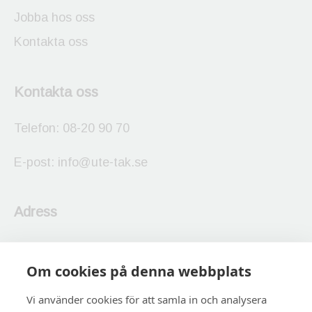
Jobba hos oss
Kontakta oss
Kontakta oss
Telefon:
08-20 90 70
E-post:
info@ute-tak.se
Adress
UTE TAK Stockholm AB
Om cookies på denna webbplats
Stallarholmsvägen 31,
Vi använder cookies för att samla in och analysera
124 59 Bandhagen