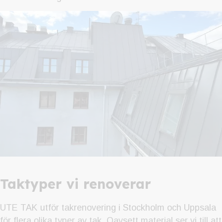
Taktyper vi renoverar
UTE TAK utför takrenovering i Stockholm och Uppsala
för flera olika typer av tak. Oavsett material ser vi till att